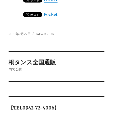
Pocket
投
フ
2019年7月27日
1484 × 2106
稿
ル
日:
サ
イ
ズ
投
桐タンス全国通販
稿
内で公開
ナ
ビ
ゲ
【TEL0942-72-4006】
ー