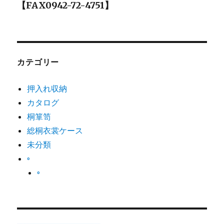
【FAX0942-72-4751】
シ
ョ
ン
カテゴリー
押入れ収納
カタログ
桐箪笥
総桐衣裳ケース
未分類
◦
◦