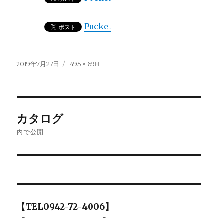
Pocket
投
フ
2019年7月27日
495 × 698
稿
ル
日:
サ
イ
ズ
投
カタログ
稿
内で公開
ナ
ビ
ゲ
【TEL0942-72-4006】
ー