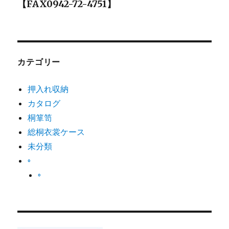
【FAX0942-72-4751】
シ
ョ
ン
カテゴリー
押入れ収納
カタログ
桐箪笥
総桐衣裳ケース
未分類
◦
◦