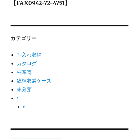
【FAX0942-72-4751】
シ
ョ
ン
カテゴリー
押入れ収納
カタログ
桐箪笥
総桐衣裳ケース
未分類
◦
◦