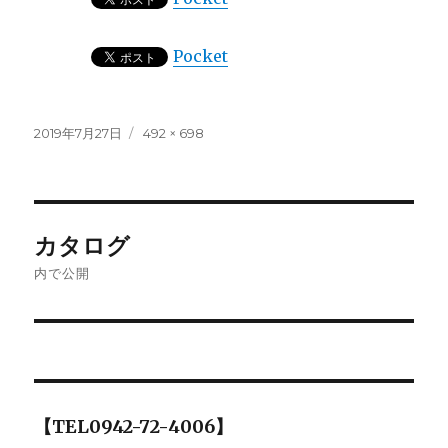
Pocket
投
フ
2019年7月27日
492 × 698
稿
ル
日:
サ
イ
ズ
投
カタログ
稿
内で公開
ナ
ビ
ゲ
【TEL0942-72-4006】
ー